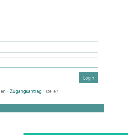
Login
Zugangsantrag
nen -
- stellen.