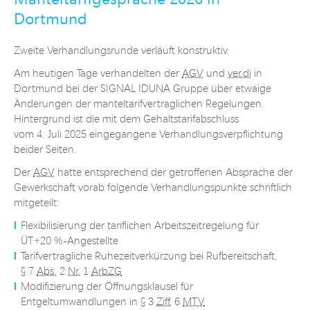
Dortmund
Zweite Verhandlungsrunde verläuft konstruktiv.
Am heutigen Tage verhandelten der
AGV
und
ver.di
in
Dortmund bei der SIGNAL IDUNA Gruppe über etwaige
Änderungen der manteltarifvertraglichen Regelungen.
Hintergrund ist die mit dem Gehaltstarifabschluss
vom 4. Juli 2025 eingegangene Verhandlungsverpflichtung
beider Seiten.
Der
AGV
hatte entsprechend der getroffenen Absprache der
Gewerkschaft vorab folgende Verhandlungspunkte schriftlich
mitgeteilt:
Flexibilisierung der tariflichen Arbeitszeitregelung für
ÜT+20 %-Angestellte
Tarifvertragliche Ruhezeitverkürzung bei Rufbereitschaft,
§ 7
Abs.
2
Nr.
1
ArbZG
Modifizierung der Öffnungsklausel für
Entgeltumwandlungen in § 3
Ziff.
6
MTV