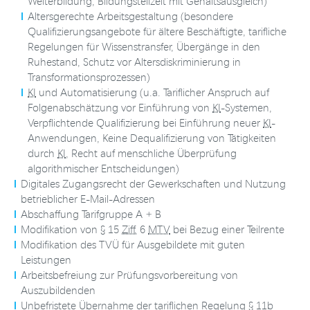
Weiterbildung, Bildungsteilzeit mit Gehaltsausgleich)
Altersgerechte Arbeitsgestaltung (besondere
Qualifizierungsangebote für ältere Beschäftigte, tarifliche
Regelungen für Wissenstransfer, Übergänge in den
Ruhestand, Schutz vor Altersdiskriminierung in
Transformationsprozessen)
KI
und Automatisierung (u.a. Tariflicher Anspruch auf
Folgenabschätzung vor Einführung von
KI
-Systemen,
Verpflichtende Qualifizierung bei Einführung neuer
KI
-
Anwendungen, Keine Dequalifizierung von Tätigkeiten
durch
KI
, Recht auf menschliche Überprüfung
algorithmischer Entscheidungen)
Digitales Zugangsrecht der Gewerkschaften und Nutzung
betrieblicher E-Mail-Adressen
Abschaffung Tarifgruppe A + B
Modifikation von § 15
Ziff.
6
MTV
bei Bezug einer Teilrente
Modifikation des TVÜ für Ausgebildete mit guten
Leistungen
Arbeitsbefreiung zur Prüfungsvorbereitung von
Auszubildenden
Unbefristete Übernahme der tariflichen Regelung § 11b