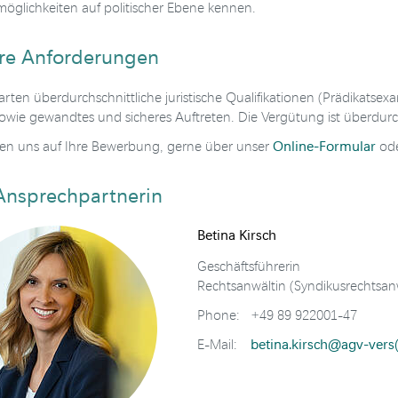
smöglichkeiten auf politischer Ebene kennen.
re Anforderungen
arten überdurchschnittliche juristische Qualifikationen (Prädikatse
sowie gewandtes und sicheres Auftreten. Die Vergütung ist überdurch
Online-Formular
uen uns auf Ihre Bewerbung, gerne über unser
ode
 Ansprechpartnerin
Betina Kirsch
Geschäftsführerin
Rechtsanwältin (Syndikusrechtsan
Phone:
+49 89 922001-47
betina.kirsch@
agv-vers
E-Mail: