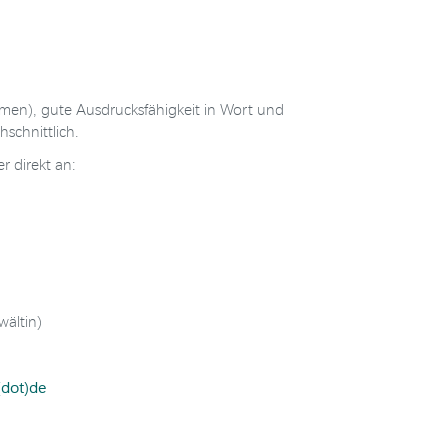
xamen), gute Ausdrucksfähigkeit in Wort und
schnittlich.
r direkt an:
wältin)
(dot)de