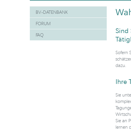
Wah
BV-DATENBANK
FORUM
Sind 
FAQ
Tätig
Sofern 
schätze
dazu.
Ihre 
Sie unt
komplexe
Tagunge
Wirtsch
Sie an 
lernen 