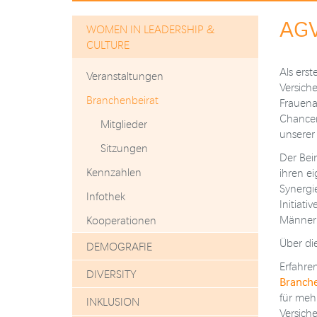
AG
WOMEN IN LEADERSHIP &
CULTURE
Als erst
Veranstaltungen
Versiche
Branchenbeirat
Frauena
Chancen
Mitglieder
unserer
Sitzungen
Der Bei
Kennzahlen
ihren e
Synergi
Infothek
Initiat
Männern
Kooperationen
Über di
DEMOGRAFIE
Erfahre
DIVERSITY
Branche
für meh
INKLUSION
Versich