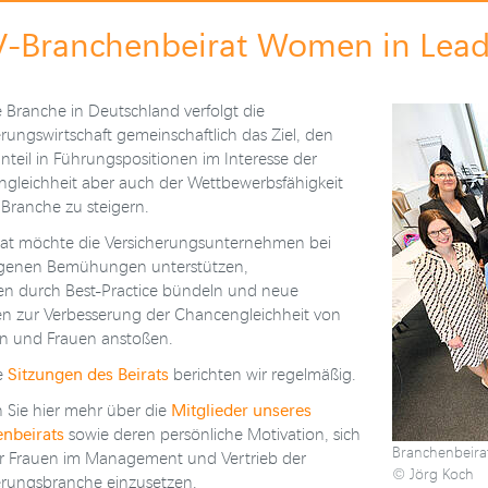
V
-Branchenbeirat Women in Lead
e Branche in Deutschland verfolgt die
rungswirtschaft gemeinschaftlich das Ziel, den
nteil in Führungspositionen im Interesse der
gleichheit aber auch der Wettbewerbsfähigkeit
 Branche zu steigern.
rat möchte die Versicherungsunternehmen bei
igenen Bemühungen unterstützen,
en durch Best-Practice bündeln und neue
iven zur Verbesserung der Chancengleichheit von
 und Frauen anstoßen.
Sitzungen des Beirats
e
berichten wir regelmäßig.
Mitglieder unseres
n Sie hier mehr über die
nbeirats
sowie deren persönliche Motivation, sich
Branchenbeirat
r Frauen im Management und Vertrieb der
© Jörg Koch
erungsbranche einzusetzen.