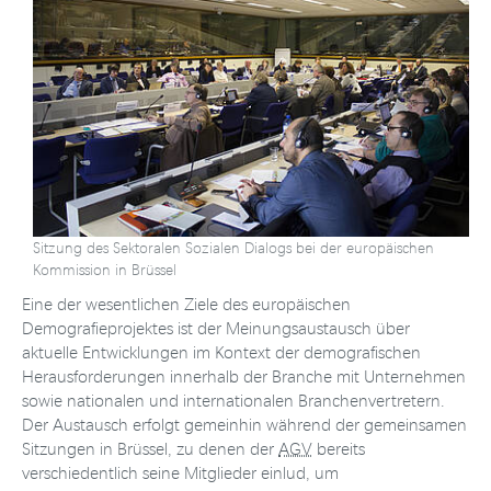
Sitzung des Sektoralen Sozialen Dialogs bei der europäischen
Kommission in Brüssel
Eine der wesentlichen Ziele des europäischen
Demografieprojektes ist der Meinungsaustausch über
aktuelle Entwicklungen im Kontext der demografischen
Herausforderungen innerhalb der Branche mit Unternehmen
sowie nationalen und internationalen Branchenvertretern.
Der Austausch erfolgt gemeinhin während der gemeinsamen
Sitzungen in Brüssel, zu denen der
AGV
bereits
verschiedentlich seine Mitglieder einlud, um