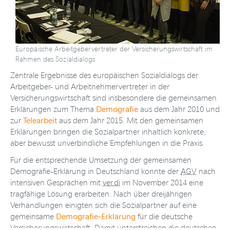
Europäische Arbeitgebervertreter der Versicherungswirtschaft im
Rahmen des Sozialdialogs
Zentrale Ergebnisse des europäischen Sozialdialogs der
Arbeitgeber- und Arbeitnehmervertreter in der
Versicherungswirtschaft sind insbesondere die gemeinsamen
Demografie
Erklärungen zum Thema
aus dem Jahr 2010 und
Telearbeit
zur
aus dem Jahr 2015. Mit den gemeinsamen
Erklärungen bringen die Sozialpartner inhaltlich konkrete,
aber bewusst unverbindliche Empfehlungen in die Praxis.
Für die entsprechende Umsetzung der gemeinsamen
Demografie-Erklärung in Deutschland konnte der
AGV
nach
intensiven Gesprächen mit
ver.di
im November 2014 eine
tragfähige Lösung erarbeiten. Nach über dreijährigen
Verhandlungen einigten sich die Sozialpartner auf eine
Demografie-Erklärung
gemeinsame
für die deutsche
Versicherungswirtschaft. Damit unterstreichen die deutschen