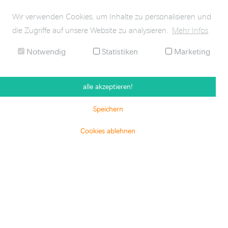
Sozialpartner ihr Bewusstsein für die Herausforderungen, vor
Wir verwenden Cookies, um Inhalte zu personalisieren und
der die Versicherungsunternehmen in Ihrer Eigenschaft als
die Zugriffe auf unsere Website zu analysieren.
Mehr Infos
Arbeitgeber durch die demografische Entwicklung in der
Bevölkerung gestellt werden.
Notwendig
Statistiken
Marketing
alle akzeptieren!
Speichern
Cookies ablehnen
KONTAKT
ANFAHRT