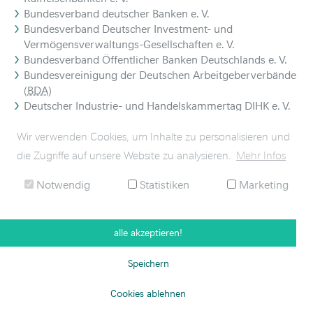
Bundesverband deutscher Banken e. V.
Bundesverband Deutscher Investment- und
Vermögensverwaltungs-Gesellschaften e. V.
Bundesverband Öffentlicher Banken Deutschlands e. V.
Bundesvereinigung der Deutschen Arbeitgeberverbände
(
BDA
)
Deutscher Industrie- und Handelskammertag DIHK e. V.
Deutscher Sparkassen- und Giroverband e. V.
Verband der Privaten Bausparkassen e. V.
Wir verwenden Cookies, um Inhalte zu personalisieren und
Verband deutscher Pfandbriefbanken e. V.
die Zugriffe auf unsere Website zu analysieren.
Mehr Infos
Notwendig
Statistiken
Marketing
alle akzeptieren!
Speichern
Cookies ablehnen