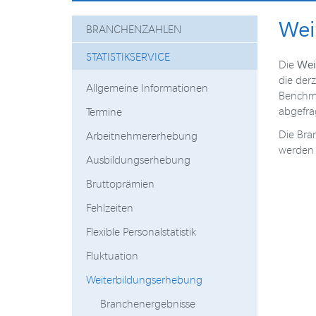
Wei
BRANCHENZAHLEN
STATISTIKSERVICE
Wei
Die
die der
Allgemeine Informationen
Benchma
abgefra
Termine
Die Bra
Arbeitnehmererhebung
werden n
Ausbildungserhebung
Bruttoprämien
Fehlzeiten
Flexible Personalstatistik
Fluktuation
Weiterbildungserhebung
Branchenergebnisse