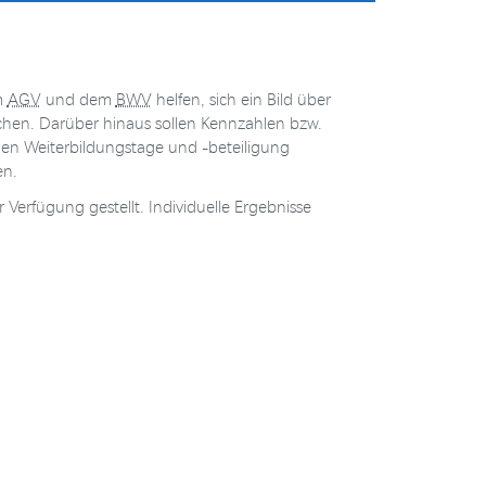
m
AGV
und dem
BWV
helfen, sich ein Bild über
achen. Darüber hinaus sollen Kennzahlen bzw.
den Weiterbildungstage und -beteiligung
en.
rfügung gestellt. Individuelle Ergebnisse