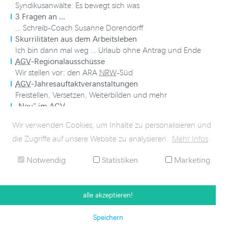
Syndikusanwälte: Es bewegt sich was
3 Fragen an …
… Schreib-Coach Susanne Dorendorff
Skurrilitäten aus dem Arbeitsleben
Ich bin dann mal weg … Urlaub ohne Antrag und Ende
AGV
-Regionalausschüsse
Wir stellen vor: den ARA
NRW
-Süd
AGV
-Jahresauftaktveranstaltungen
Freistellen, Versetzen, Weiterbilden und mehr
„Neu” im
AGV
Hamburger Feuerkasse Versicherungs-
AG
Wir verwenden Cookies, um Inhalte zu personalisieren und
Assekuranz HR News
die Zugriffe auf unsere Website zu analysieren.
Mehr Infos
Vom Personal zur Solvency II
Ausgezeichnet
Notwendig
Statistiken
Marketing
alle akzeptieren!
Speichern