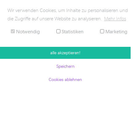
transformiert.
#HDIvoices – Einblicke in das Corporate Influencer
Wir verwenden Cookies, um Inhalte zu personalisieren und
Programm der HDI Group.
die Zugriffe auf unsere Website zu analysieren.
Mehr Infos
vis a vis 3/2026
Mehr Impressionen:
Notwendig
Statistiken
Marketing
alle akzeptieren!
Speichern
Cookies ablehnen
KONTAKT
ANFAHRT